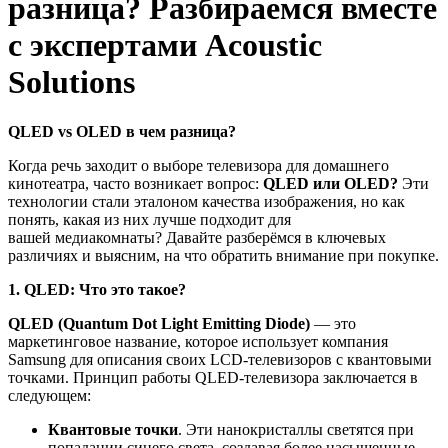
разница? Разбираемся вместе
с экспертами Acoustic
Solutions
QLED
vs
OLED
в чем р
азница
?
Когда речь заходит о выборе телевизора для домашнего
кинотеатра, часто возникает вопрос:
QLED или OLED?
Эти
технологии стали эталоном качества изображения, но как
понять, какая из них лучше подходит для
вашей
медиакомнаты
? Давайте разберёмся в ключевых
различиях и выясним, на что обратить внимание при покупке.
1. QLED: Что это такое?
QLED (Quantum
Dot
Light
Emitting
Diode
)
— это
маркетинговое название, которое использует компания
Samsung для описания своих LCD-телевизоров с квантовыми
точками. Принцип работы QLED-телевизора заключается в
следующем:
Квантовые точки
.
Эти
нанокристаллы
светятся при
попадании синего света, создавая более насыщенные