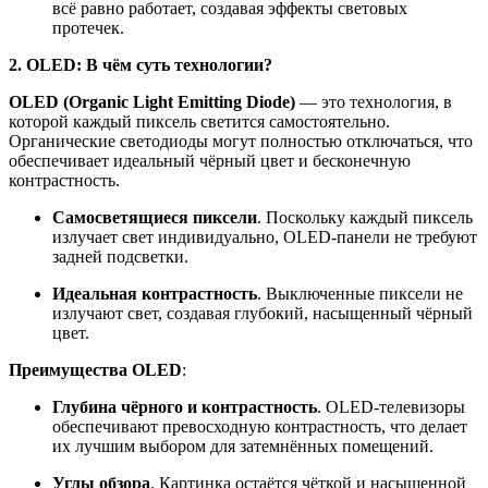
всё равно работает, создавая эффекты световых
протечек.
2. OLED: В чём суть технологии?
OLED (
Organic
Light
Emitting
Diode
)
— это технология, в
которой каждый пиксель светится самостоятельно.
Органические светодиоды могут полностью отключаться, что
обеспечивает идеальный чёрный цвет и бесконечную
контрастность.
Самосветящиеся пиксели
.
Поскольку каждый пиксель
излучает свет индивидуально, OLED-панели не требуют
задней подсветки.
Идеальная контрастность
.
Выключенные пиксели не
излучают свет, создавая глубокий, насыщенный чёрный
цвет.
Преимущества OLED
:
Глубина чёрного и контрастность
.
OLED-телевизоры
обеспечивают превосходную контрастность, что делает
их лучшим выбором для затемнённых помещений.
Углы обзора
.
Картинка остаётся чёткой и насыщенной